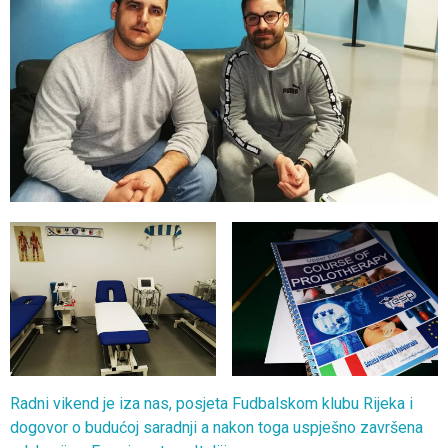
Radni vikend je iza nas, posjeta Fudbalskom klubu Rijeka i
dogovor o budućoj saradnji a nakon toga uspješno završena